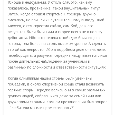
Юноша в недоумении. У столь слабого, как ему
показалось, противника, такой внушительный титул.
Затем, когда отошел спортсмен, тренеры дружно
смеялись, но пришли к неутешительному выводу. Знай
Михеев, с кем скрестил саблю, сам бой, да и его
результат были бы иными и скорее всего не в пользу
дебютанта. Ибо его психика к победам была еще не
готова, тем более на столь высоком уровне. А сделать
это ой как непросто. Ибо в подобном деле очень легко
переборщить, и разумная середина нащупывается лишь
после длительных наблюдений за учениками в
различных по сложности и ответственности ситуациях.
Когда олимпийцы нашей страны были увенчаны
победами, в около спортивной среде стали возникать
горячие споры. Нередко велись они в самых различных
группах людей, собравшихся даже за семейными или
дружескими столами. Камнем преткновения был вопрос
- "любители мы или профессионалы?"