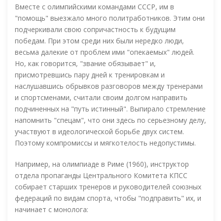
Вместе с олимпийскими командами СССР, им в
"помощь" выезжало много политработников. Этим они
подчеркивали свою сопричастность к будущим
победам. При этом среди них были нередко люди,
весьма далекие от проблем ими "опекаемых" людей.
Но, как говорится, "звание обязывает" и,
присмотревшись пару дней к тренировкам и
наслушавшись обрывков разговоров между тренерами
и спортсменами, считали своим долгом направить
подчиненных на "путь истинный". Выпирало стремление
напомнить "спецам", что они здесь по серьезному делу,
участвуют в идеологической борьбе двух систем.
Поэтому компромиссы и мягкотелость недопустимы.
Например, на олимпиаде в Риме (1960), инструктор
отдела пропаганды Центрального Комитета КПСС
собирает старших тренеров и руководителей союзных
федераций по видам спорта, чтобы "подправить" их, и
начинает с монолога: