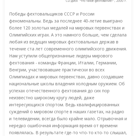
CD-диск "Что такое фехтование?", 2000 г.
Победы фехтовальщиков СССР и России
феноменальны. Ведь за последнее 40-летие выиграно
более 120 золотых медалей на мировых первенствах и
Олимпийских играх. А это намного больше, чем сделала
любая из ведущих мировых фехтовальных держав в
течение ста лет современного олимпийского движения.
Нам уступили общепризнанные лидеры мирового
фехтования - команды Франции, Италии, Германии,
Венгрии, участвовавшие практически во всех
Олимпиадах и мировых первенствах, давно создавшие
национальные школы владения холодным оружием. Об
успехах отечественного фехтования до сих пор
неизвестно широкому кругу людей, даже
интересующихся спортом. Ведь квалифицированных
суждений о мировом спорте в наших газетах, на радио
и телевидении, всегда было крайне мало. Отрывочная и
нередко ошибочная информация время от времени
появлялась. В результате где-то что-то кто-то слышал,