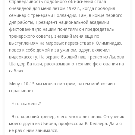
Справедливость подобного объяснения стала
очевидной для меня летом 1992 г., когда проводил
семинар с тренерами Голландии. Там, в конце первого
дня работы, Президент национальной академии
фехтования (по нашим понятиям он председатель
тренерского совета), знавший меня еще по
выступлениям на мировых первенствах и Олимпиадах,
повез к себе домой и за ужином, вдруг, включил
видеокассету. На экране бывший наш тренер из Львова
Шандор Батызи, рассказывал о технике фехтования на
саблях.
Минут 10-15 мы молча смотрим, затем мой хозяин
спрашивает:
- Что скажешь?
- Это хороший тренер, я его много лет знаю. Он ученик
моего друга из Львова, профессора В. Келлера. Да и я
не раз с ним занимался.