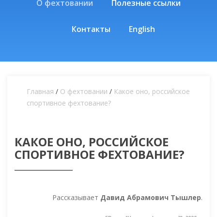
О фехтовании
Полезные ссылки
Контакты
English
Главная
/
О фехтовании
/
Какое оно, российское
спортивное фехтование?
КАКОЕ ОНО, РОССИЙСКОЕ
СПОРТИВНОЕ ФЕХТОВАНИЕ?
Рассказывает
Давид Абрамович Тышлер
.