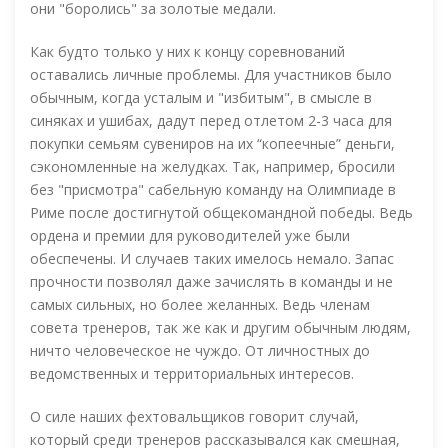
они "боролись" за золотые медали.
Как будто только у них к концу соревнований
оставались личные проблемы. Для участников было
обычным, когда усталым и "избитым", в смысле в
синяках и ушибах, дадут перед отлетом 2-3 часа для
покупки семьям сувениров на их “копеечные” деньги,
сэкономленные на желудках. Так, например, бросили
без "присмотра" сабельную команду на Олимпиаде в
Риме после достигнутой общекомандной победы. Ведь
ордена и премии для руководителей уже были
обеспечены. И случаев таких имелось немало. Запас
прочности позволял даже зачислять в команды и не
самых сильных, но более желанных. Ведь членам
совета тренеров, так же как и другим обычным людям,
ничто человеческое не чуждо. От личностных до
ведомственных и территориальных интересов.
О силе наших фехтовальщиков говорит случай,
который среди тренеров рассказывался как смешная,