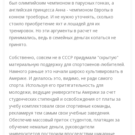
был олимпийским чемпионом в парусных гонках, а
английская принцесса Анна - чемпионом Европы в
конном троеборье. И не нужно уточнять, сколько
стоило приобретение яхт и лошадей для их
тренировок. Но эти аргументы в расчет не
принимались, ведь в семейных деньгах копаться не
принято.
Собственно, совсем не в СССР придумали "скрытую"
материальную поддержку для спортсменов-любителей.
Намного раньше это начали широко культивировать в
Америке. И делалось это, видимо, не ради самого
спорта. Используя его притягательность для
молодежи, ведущие университеты Америки за счет
студенческих стипендий и освобождения от платы за
учебу комплектовали свои спортивные команды,
рекламируя тем самым свои учебные заведения.
Обеспечив массовый приток студентов, платящих за
обучение немалые деньги, руководители
университетов построили впоследствии шикарные