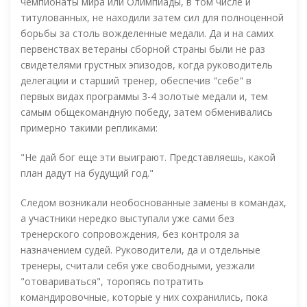
чемпионаты мира или Олимпиады, в том числе и
титулованных, не находили затем сил для полноценной
борьбы за столь вожделенные медали. Да и на самих
первенствах ветераны сборной страны были не раз
свидетелями грустных эпизодов, когда руководитель
делегации и старший тренер, обеспечив "себе" в
первых видах программы 3-4 золотые медали и, тем
самым общекомандную победу, затем обменивались
примерно такими репликами:
"Не дай бог еще эти выиграют. Представляешь, какой
план дадут на будущий год."
Следом возникали необоснованные замены в командах,
а участники нередко выступали уже сами без
тренерского сопровождения, без контроля за
назначением судей. Руководители, да и отдельные
тренеры, считали себя уже свободными, уезжали
"отовариваться", торопясь потратить
командировочные, которые у них сохранились, пока