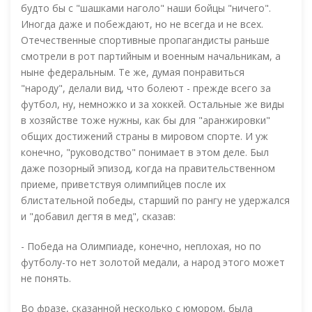
будто бы с "шашками наголо" наши бойцы "ничего".
Иногда даже и побеждают, но не всегда и не всех.
Отечественные спортивные пропагандисты раньше
смотрели в рот партийным и военным начальникам, а
ныне федеральным. Те же, думая понравиться
"народу", делали вид, что болеют - прежде всего за
футбол, ну, немножко и за хоккей. Остальные же виды
в хозяйстве тоже нужны, как бы для "аранжировки"
общих достижений страны в мировом спорте. И уж
конечно, "руководство" понимает в этом деле. Был
даже позорный эпизод, когда на правительственном
приеме, приветствуя олимпийцев после их
блистательной победы, старший по рангу не удержался
и "добавил дегтя в мед", сказав:
- Победа на Олимпиаде, конечно, неплохая, но по
футболу-то нет золотой медали, а народ этого может
не понять.
Во фразе, сказанной несколько с юмором, была